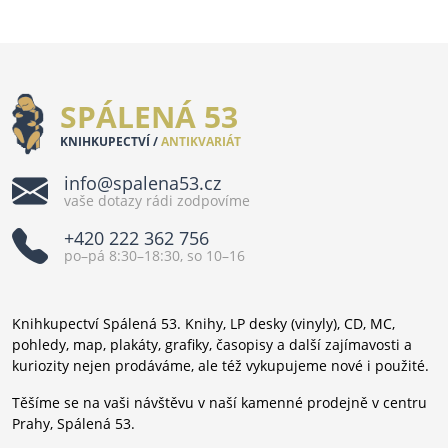
SPÁLENÁ 53
KNIHKUPECTVÍ /
ANTIKVARIÁT
info@spalena53.cz
vaše dotazy rádi zodpovíme
+420 222 362 756
po–pá 8:30–18:30, so 10–16
Knihkupectví Spálená 53. Knihy, LP desky (vinyly), CD, MC,
pohledy, map, plakáty, grafiky, časopisy a další zajímavosti a
kuriozity nejen prodáváme, ale též vykupujeme nové i použité.
Těšíme se na vaši návštěvu v naší kamenné prodejně v centru
Prahy, Spálená 53.