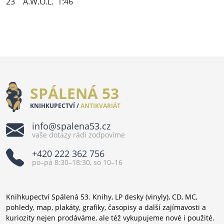
23 A.W.O.L. 1:46
SPÁLENÁ 53
KNIHKUPECTVÍ /
ANTIKVARIÁT
info@spalena53.cz
vaše dotazy rádi zodpovíme
+420 222 362 756
po–pá 8:30–18:30, so 10–16
Knihkupectví Spálená 53. Knihy, LP desky (vinyly), CD, MC,
pohledy, map, plakáty, grafiky, časopisy a další zajímavosti a
kuriozity nejen prodáváme, ale též vykupujeme nové i použité.