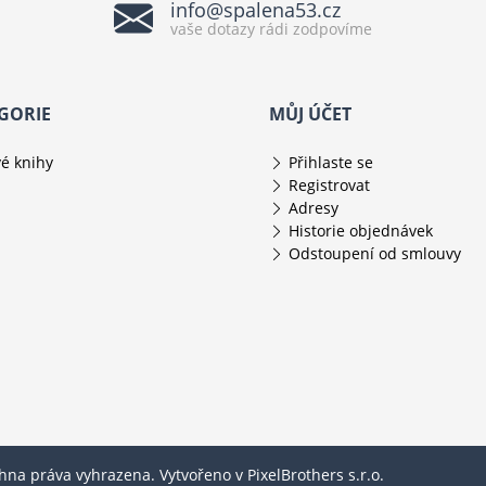
info@spalena53.cz
vaše dotazy rádi zodpovíme
GORIE
MŮJ ÚČET
é knihy
Přihlaste se
Registrovat
Adresy
Historie objednávek
Odstoupení od smlouvy
chna práva vyhrazena. Vytvořeno v
PixelBrothers s.r.o.