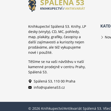
SPÁLENÁ 53
KNIHKUPECTVÍ /
ANTIKVARIÁT
KATE
Knihkupectví Spálená 53. Knihy, LP
desky (vinyly), CD, MC, pohledy,
map, plakáty, grafiky, časopisy a
Nov
další zajímavosti a kuriozity nejen
prodáváme, ale též vykupujeme
nové i použité.
Těšíme se na vaši návštěvu v naší
kamenné prodejně v centru Prahy,
Spálená 53.
Spálená 53, 110 00 Praha
info@spalena53.cz
© 2026 Knihkupectví/Antikvariát Spálená 53. Vše