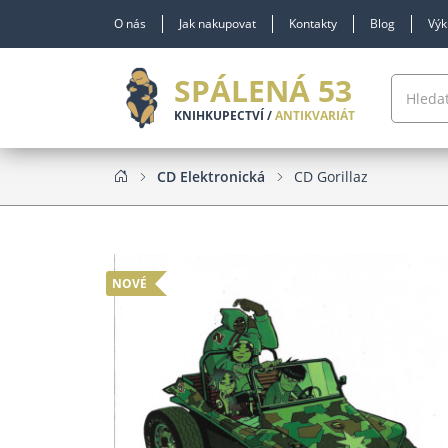
O nás
Jak nakupovat
Kontakty
Blog
Výk
SPÁLENÁ 53
KNIHKUPECTVÍ /
ANTIKVARIÁT
CD Elektronická
CD Gorillaz
NOVÉ