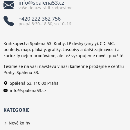
info@spalena53.cz
vaše dotazy rádi zodpovíme
+420 222 362 756
po–pá 8:30–18:30, so 10–16
Knihkupectví Spálená 53. Knihy, LP desky (vinyly), CD, MC,
pohledy, map, plakáty, grafiky, časopisy a další zajímavosti a
kuriozity nejen prodáváme, ale též vykupujeme nové i použité.
Těšíme se na vaši návštěvu v naší kamenné prodejně v centru
Prahy, Spálená 53.
Spálená 53, 110 00 Praha
info@spalena53.cz
KATEGORIE
Nové knihy