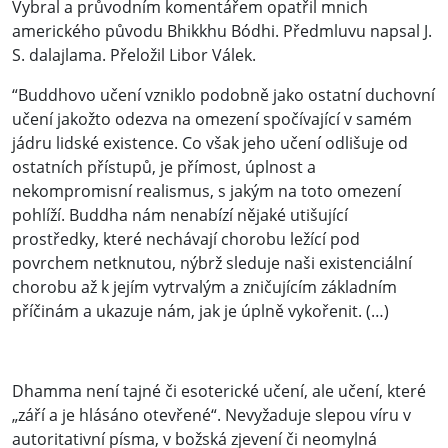
Vybral a průvodním komentářem opatřil mnich
amerického původu Bhikkhu Bódhi. Předmluvu napsal J.
S. dalajlama. Přeložil Libor Válek.
“Buddhovo učení vzniklo podobně jako ostatní duchovní
učení jakožto odezva na omezení spočívající v samém
jádru lidské existence. Co však jeho učení odlišuje od
ostatních přístupů, je přímost, úplnost a
nekompromisní realismus, s jakým na toto omezení
pohlíží. Buddha nám nenabízí nějaké utišující
prostředky, které nechávají chorobu ležící pod
povrchem netknutou, nýbrž sleduje naši existenciální
chorobu až k jejím vytrvalým a zničujícím základním
příčinám a ukazuje nám, jak je úplně vykořenit. (…)
Dhamma není tajné či esoterické učení, ale učení, které
„září a je hlásáno otevřené“. Nevyžaduje slepou víru v
autoritativní písma, v božská zjevení či neomylná