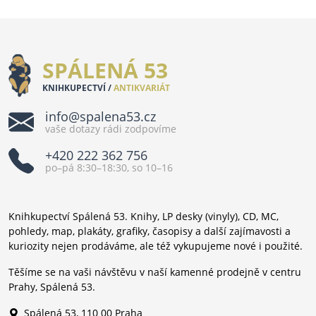
SPÁLENÁ 53
KNIHKUPECTVÍ /
ANTIKVARIÁT
info@spalena53.cz
vaše dotazy rádi zodpovíme
+420 222 362 756
po–pá 8:30–18:30, so 10–16
Knihkupectví Spálená 53. Knihy, LP desky (vinyly), CD, MC,
pohledy, map, plakáty, grafiky, časopisy a další zajímavosti a
kuriozity nejen prodáváme, ale též vykupujeme nové i použité.
Těšíme se na vaši návštěvu v naší kamenné prodejně v centru
Prahy, Spálená 53.
Spálená 53, 110 00 Praha