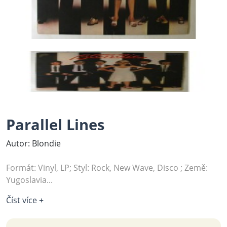
Parallel Lines
Autor: Blondie
Formát: Vinyl, LP; Styl: Rock, New Wave, Disco ; Země:
Yugoslavia...
Číst více +