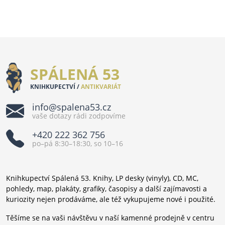
SPÁLENÁ 53
KNIHKUPECTVÍ /
ANTIKVARIÁT
info@spalena53.cz
vaše dotazy rádi zodpovíme
+420 222 362 756
po–pá 8:30–18:30, so 10–16
Knihkupectví Spálená 53. Knihy, LP desky (vinyly), CD, MC,
pohledy, map, plakáty, grafiky, časopisy a další zajímavosti a
kuriozity nejen prodáváme, ale též vykupujeme nové i použité.
Těšíme se na vaši návštěvu v naší kamenné prodejně v centru