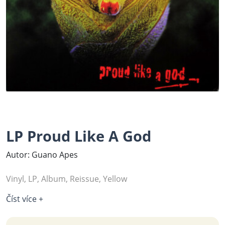
LP Proud Like A God
Autor: Guano Apes
Vinyl, LP, Album, Reissue, Yellow
Číst více +