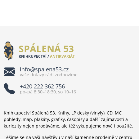
SPÁLENÁ 53
KNIHKUPECTVÍ /
ANTIKVARIÁT
info@spalena53.cz
vaše dotazy rádi zodpovíme
+420 222 362 756
po–pá 8:30–18:30, so 10–16
Knihkupectví Spálená 53. Knihy, LP desky (vinyly), CD, MC,
pohledy, map, plakáty, grafiky, časopisy a další zajímavosti a
kuriozity nejen prodáváme, ale též vykupujeme nové i použité.
Těšíme se na vaši návštěvu v naší kamenné prodejně v centru