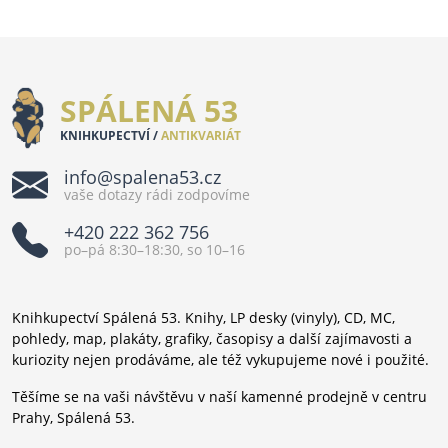
SPÁLENÁ 53
KNIHKUPECTVÍ /
ANTIKVARIÁT
info@spalena53.cz
vaše dotazy rádi zodpovíme
+420 222 362 756
po–pá 8:30–18:30, so 10–16
Knihkupectví Spálená 53. Knihy, LP desky (vinyly), CD, MC,
pohledy, map, plakáty, grafiky, časopisy a další zajímavosti a
kuriozity nejen prodáváme, ale též vykupujeme nové i použité.
Těšíme se na vaši návštěvu v naší kamenné prodejně v centru
Prahy, Spálená 53.