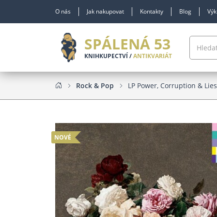
O nás
Jak nakupovat
Kontakty
Blog
Výk
SPÁLENÁ 53
KNIHKUPECTVÍ /
ANTIKVARIÁT
Rock & Pop
LP Power, Corruption & Lies
NOVÉ