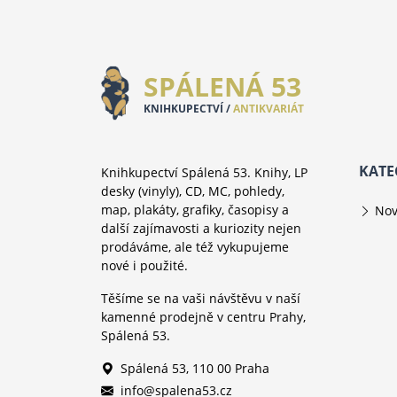
SPÁLENÁ 53
KNIHKUPECTVÍ /
ANTIKVARIÁT
KATE
Knihkupectví Spálená 53. Knihy, LP
desky (vinyly), CD, MC, pohledy,
map, plakáty, grafiky, časopisy a
Nov
další zajímavosti a kuriozity nejen
prodáváme, ale též vykupujeme
nové i použité.
Těšíme se na vaši návštěvu v naší
kamenné prodejně v centru Prahy,
Spálená 53.
Spálená 53, 110 00 Praha
info@spalena53.cz