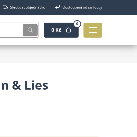
Sledovat objednávku
Odstoupení od smlouvy
0
0 Kč
n & Lies