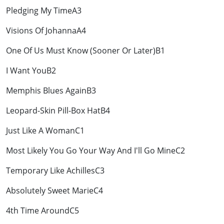
Pledging My TimeA3
Visions Of JohannaA4
One Of Us Must Know (Sooner Or Later)B1
I Want YouB2
Memphis Blues AgainB3
Leopard-Skin Pill-Box HatB4
Just Like A WomanC1
Most Likely You Go Your Way And I'll Go MineC2
Temporary Like AchillesC3
Absolutely Sweet MarieC4
4th Time AroundC5