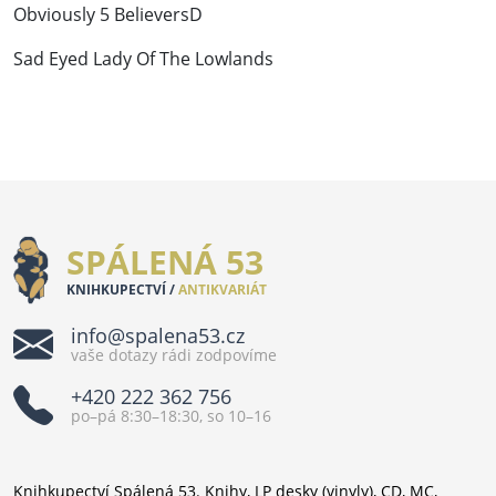
Obviously 5 BelieversD
Sad Eyed Lady Of The Lowlands
SPÁLENÁ 53
KNIHKUPECTVÍ /
ANTIKVARIÁT
info@spalena53.cz
vaše dotazy rádi zodpovíme
+420 222 362 756
po–pá 8:30–18:30, so 10–16
Knihkupectví Spálená 53. Knihy, LP desky (vinyly), CD, MC,