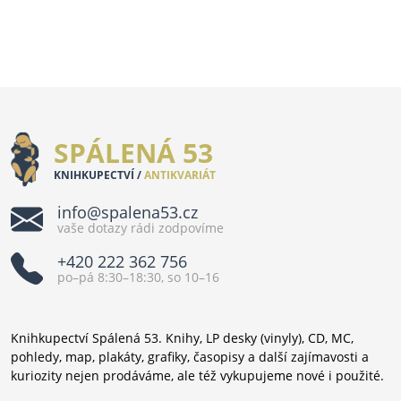
SPÁLENÁ 53
KNIHKUPECTVÍ /
ANTIKVARIÁT
info@spalena53.cz
vaše dotazy rádi zodpovíme
+420 222 362 756
po–pá 8:30–18:30, so 10–16
Knihkupectví Spálená 53. Knihy, LP desky (vinyly), CD, MC,
pohledy, map, plakáty, grafiky, časopisy a další zajímavosti a
kuriozity nejen prodáváme, ale též vykupujeme nové i použité.