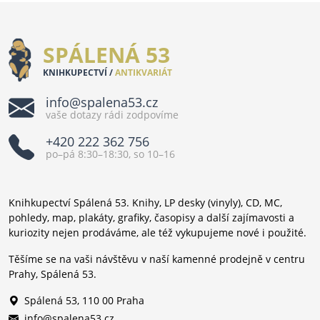
SPÁLENÁ 53
KNIHKUPECTVÍ /
ANTIKVARIÁT
info@spalena53.cz
vaše dotazy rádi zodpovíme
+420 222 362 756
po–pá 8:30–18:30, so 10–16
Knihkupectví Spálená 53. Knihy, LP desky (vinyly), CD, MC,
pohledy, map, plakáty, grafiky, časopisy a další zajímavosti a
kuriozity nejen prodáváme, ale též vykupujeme nové i použité.
Těšíme se na vaši návštěvu v naší kamenné prodejně v centru
Prahy, Spálená 53.
Spálená 53, 110 00 Praha
info@spalena53.cz