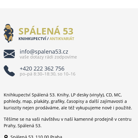
SPÁLENÁ 53
KNIHKUPECTVÍ /
ANTIKVARIÁT
info@spalena53.cz
vaše dotazy rádi zodpovíme
+420 222 362 756
po–pá 8:30–18:30, so 10–16
Knihkupectví Spálená 53. Knihy, LP desky (vinyly), CD, MC,
pohledy, map, plakáty, grafiky, časopisy a další zajímavosti a
kuriozity nejen prodáváme, ale též vykupujeme nové i použité.
Těšíme se na vaši návštěvu v naší kamenné prodejně v centru
Prahy, Spálená 53.
Spálená 53, 110 00 Praha