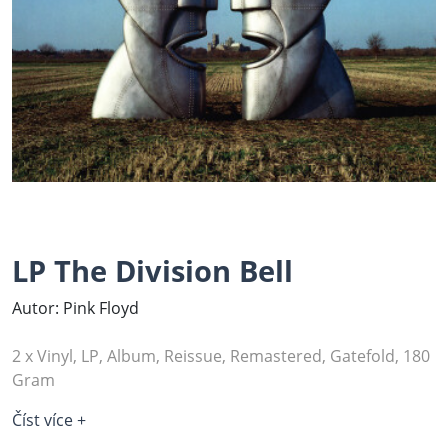
LP The Division Bell
Autor: Pink Floyd
2 x Vinyl, LP, Album, Reissue, Remastered, Gatefold, 180
Gram
Číst více +