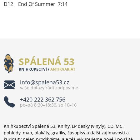
D12 End Of Summer 7:14
SPÁLENÁ 53
KNIHKUPECTVÍ /
ANTIKVARIÁT
info@spalena53.cz
vaše dotazy rádi zodpovíme
+420 222 362 756
po–pá 8:30–18:30, so 10–16
Knihkupectví Spálená 53. Knihy, LP desky (vinyly), CD, MC,
pohledy, map, plakáty, grafiky, časopisy a další zajímavosti a
kuriozity nejen prodáváme, ale též vykupujeme nové i použité.