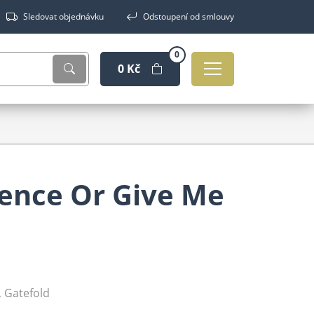
Sledovat objednávku
Odstoupení od smlouvy
0
0 Kč
ence Or Give Me
, Gatefold