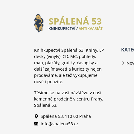
SPÁLENÁ 53
KNIHKUPECTVÍ /
ANTIKVARIÁT
KATE
Knihkupectví Spálená 53. Knihy, LP
desky (vinyly), CD, MC, pohledy,
map, plakáty, grafiky, časopisy a
Nov
další zajímavosti a kuriozity nejen
prodáváme, ale též vykupujeme
nové i použité.
Těšíme se na vaši návštěvu v naší
kamenné prodejně v centru Prahy,
Spálená 53.
Spálená 53, 110 00 Praha
info@spalena53.cz