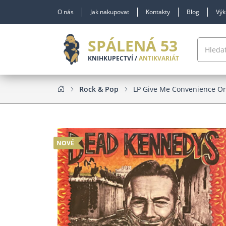
O nás
Jak nakupovat
Kontakty
Blog
Výk
SPÁLENÁ 53
KNIHKUPECTVÍ /
ANTIKVARIÁT
Rock & Pop
LP Give Me Convenience Or
NOVÉ