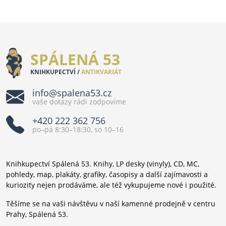
SPÁLENÁ 53
KNIHKUPECTVÍ /
ANTIKVARIÁT
info@spalena53.cz
vaše dotazy rádi zodpovíme
+420 222 362 756
po–pá 8:30–18:30, so 10–16
Knihkupectví Spálená 53. Knihy, LP desky (vinyly), CD, MC,
pohledy, map, plakáty, grafiky, časopisy a další zajímavosti a
kuriozity nejen prodáváme, ale též vykupujeme nové i použité.
Těšíme se na vaši návštěvu v naší kamenné prodejně v centru
Prahy, Spálená 53.