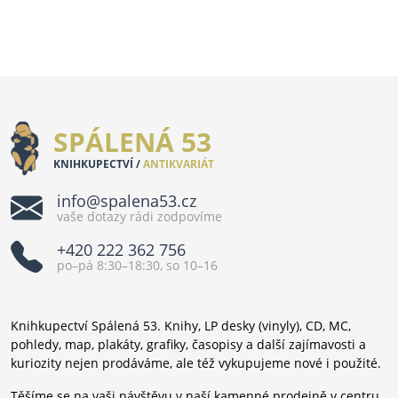
SPÁLENÁ 53
KNIHKUPECTVÍ /
ANTIKVARIÁT
info@spalena53.cz
vaše dotazy rádi zodpovíme
+420 222 362 756
po–pá 8:30–18:30, so 10–16
Knihkupectví Spálená 53. Knihy, LP desky (vinyly), CD, MC,
pohledy, map, plakáty, grafiky, časopisy a další zajímavosti a
kuriozity nejen prodáváme, ale též vykupujeme nové i použité.
Těšíme se na vaši návštěvu v naší kamenné prodejně v centru