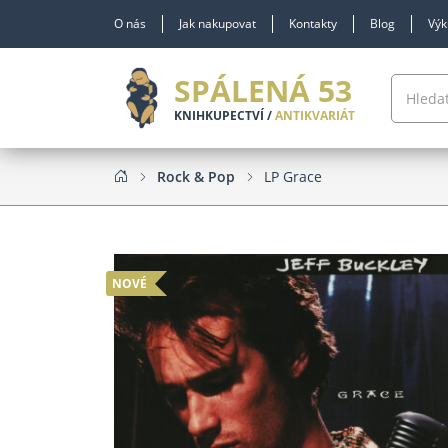
O nás
Jak nakupovat
Kontakty
Blog
Výk
SPÁLENÁ 53
KNIHKUPECTVÍ /
ANTIKVARIÁT
Rock & Pop
LP Grace
NOVÉ