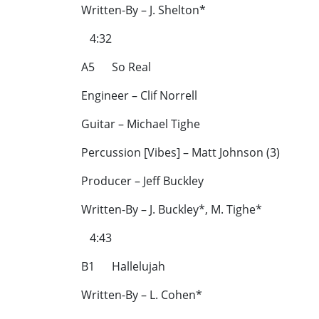
Written-By – J. Shelton*
4:32
A5 So Real
Engineer – Clif Norrell
Guitar – Michael Tighe
Percussion [Vibes] – Matt Johnson (3)
Producer – Jeff Buckley
Written-By – J. Buckley*, M. Tighe*
4:43
B1 Hallelujah
Written-By – L. Cohen*