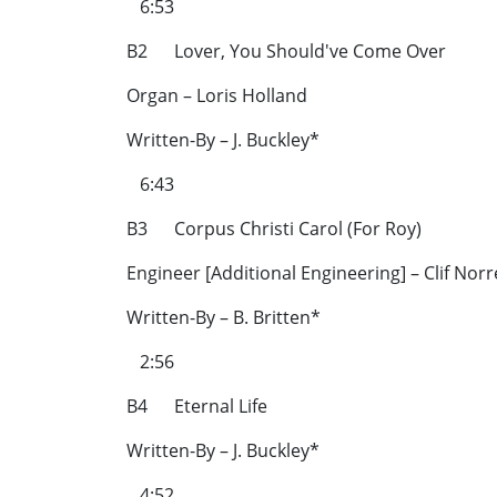
6:53
B2 Lover, You Should've Come Over
Organ – Loris Holland
Written-By – J. Buckley*
6:43
B3 Corpus Christi Carol (For Roy)
Engineer [Additional Engineering] – Clif Norre
Written-By – B. Britten*
2:56
B4 Eternal Life
Written-By – J. Buckley*
4:52