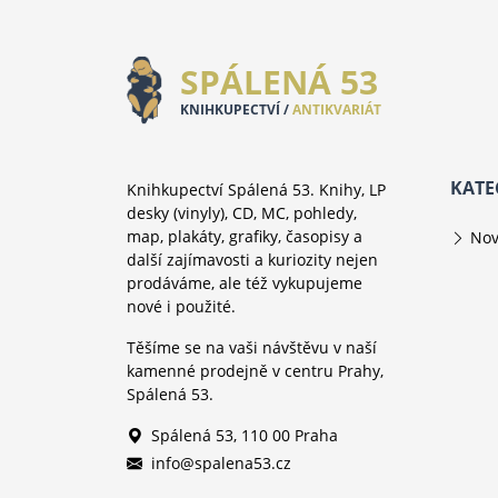
SPÁLENÁ 53
KNIHKUPECTVÍ /
ANTIKVARIÁT
KATE
Knihkupectví Spálená 53. Knihy, LP
desky (vinyly), CD, MC, pohledy,
map, plakáty, grafiky, časopisy a
Nov
další zajímavosti a kuriozity nejen
prodáváme, ale též vykupujeme
nové i použité.
Těšíme se na vaši návštěvu v naší
kamenné prodejně v centru Prahy,
Spálená 53.
Spálená 53, 110 00 Praha
info@spalena53.cz