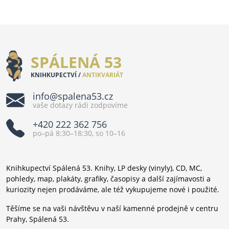
SPÁLENÁ 53
KNIHKUPECTVÍ /
ANTIKVARIÁT
info@spalena53.cz
vaše dotazy rádi zodpovíme
+420 222 362 756
po–pá 8:30–18:30, so 10–16
Knihkupectví Spálená 53. Knihy, LP desky (vinyly), CD, MC,
pohledy, map, plakáty, grafiky, časopisy a další zajímavosti a
kuriozity nejen prodáváme, ale též vykupujeme nové i použité.
Těšíme se na vaši návštěvu v naší kamenné prodejně v centru
Prahy, Spálená 53.