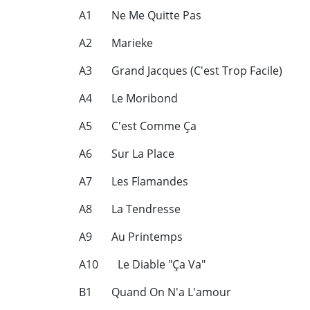
A1 Ne Me Quitte Pas
A2 Marieke
A3 Grand Jacques (C'est Trop Facile)
A4 Le Moribond
A5 C'est Comme Ça
A6 Sur La Place
A7 Les Flamandes
A8 La Tendresse
A9 Au Printemps
A10 Le Diable "Ça Va"
B1 Quand On N'a L'amour