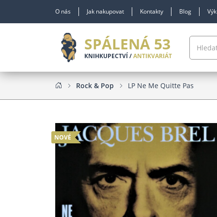
O nás
Jak nakupovat
Kontakty
Blog
Výk
SPÁLENÁ 53
KNIHKUPECTVÍ /
ANTIKVARIÁT
Rock & Pop
LP Ne Me Quitte Pas
NOVÉ