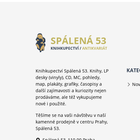
SPÁLENÁ 53
KNIHKUPECTVÍ /
ANTIKVARIÁT
KATE
Knihkupectví Spálená 53. Knihy, LP
desky (vinyly), CD, MC, pohledy,
map, plakáty, grafiky, časopisy a
Nov
další zajímavosti a kuriozity nejen
prodáváme, ale též vykupujeme
nové i použité.
Těšíme se na vaši návštěvu v naší
kamenné prodejně v centru Prahy,
Spálená 53.
Spálená 53, 110 00 Praha