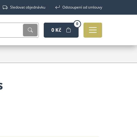
Sledovat objednávku
Odstoupení od smlouvy
0
0 Kč
s