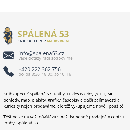
SPÁLENÁ 53
KNIHKUPECTVÍ /
ANTIKVARIÁT
info@spalena53.cz
vaše dotazy rádi zodpovíme
+420 222 362 756
po–pá 8:30–18:30, so 10–16
Knihkupectví Spálená 53. Knihy, LP desky (vinyly), CD, MC,
pohledy, map, plakáty, grafiky, časopisy a další zajímavosti a
kuriozity nejen prodáváme, ale též vykupujeme nové i použité.
Těšíme se na vaši návštěvu v naší kamenné prodejně v centru
Prahy, Spálená 53.