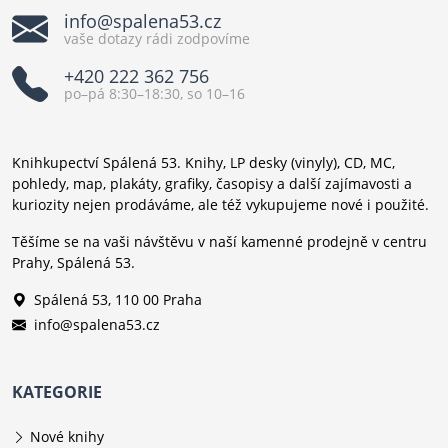
info@spalena53.cz
vaše dotazy rádi zodpovíme
+420 222 362 756
po–pá 8:30–18:30, so 10–16
Knihkupectví Spálená 53. Knihy, LP desky (vinyly), CD, MC,
pohledy, map, plakáty, grafiky, časopisy a další zajímavosti a
kuriozity nejen prodáváme, ale též vykupujeme nové i použité.
Těšíme se na vaši návštěvu v naší kamenné prodejně v centru
Prahy, Spálená 53.
Spálená 53, 110 00 Praha
info@spalena53.cz
KATEGORIE
Nové knihy