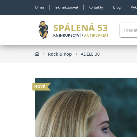
O nás
Jak nakupovat
Kontakty
Blog
Výk
SPÁLENÁ 53
KNIHKUPECTVÍ /
ANTIKVARIÁT
Rock & Pop
ADELE 30
NOVÉ