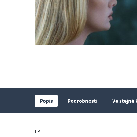
Popis
Podrobnosti
Ve stejné 
LP