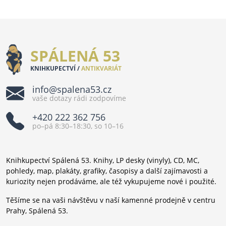
SPÁLENÁ 53
KNIHKUPECTVÍ /
ANTIKVARIÁT
info@spalena53.cz
vaše dotazy rádi zodpovíme
+420 222 362 756
po–pá 8:30–18:30, so 10–16
Knihkupectví Spálená 53. Knihy, LP desky (vinyly), CD, MC,
pohledy, map, plakáty, grafiky, časopisy a další zajímavosti a
kuriozity nejen prodáváme, ale též vykupujeme nové i použité.
Těšíme se na vaši návštěvu v naší kamenné prodejně v centru
Prahy, Spálená 53.