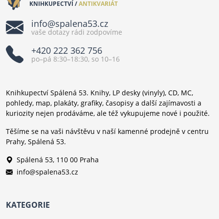
KNIHKUPECTVÍ /
ANTIKVARIÁT
info@spalena53.cz
vaše dotazy rádi zodpovíme
+420 222 362 756
po–pá 8:30–18:30, so 10–16
Knihkupectví Spálená 53. Knihy, LP desky (vinyly), CD, MC,
pohledy, map, plakáty, grafiky, časopisy a další zajímavosti a
kuriozity nejen prodáváme, ale též vykupujeme nové i použité.
Těšíme se na vaši návštěvu v naší kamenné prodejně v centru
Prahy, Spálená 53.
Spálená 53, 110 00 Praha
info@spalena53.cz
KATEGORIE