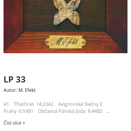
LP 33
Autor: M. Efekt
A1 Třiatřicet 14:23A2 Avignonské Slečny Z
Prahy 6:59B1 Občasná Pánská Jízda 8:44B2 ...
Číst více +