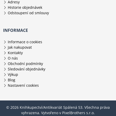
Adresy
Historie objednávek
Odstoupení od smlouvy
INFORMACE
Informace o cookies
Jak nakupovat
Kontakty
O nás
Obchodní podmínky
Sledování objednávky
Výkup
Blog
Nastavení cookies
© 2026 Knihkupectví/Antikvariát Spálená 53. Všechna práva
vyhrazena. Vytvořeno v
PixelBrothers s.r.o.