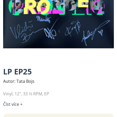
LP EP25
Autor: Tata Bojs
Vinyl, 12", 33 ⅓ RPM, EP
Číst více +