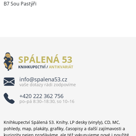
B7 Sou Pastýři
SPÁLENÁ 53
KNIHKUPECTVÍ /
ANTIKVARIÁT
info@spalena53.cz
vaše dotazy rádi zodpovíme
+420 222 362 756
po–pá 8:30–18:30, so 10–16
Knihkupectví Spálená 53. Knihy, LP desky (vinyly), CD, MC,
pohledy, map, plakáty, grafiky, časopisy a další zajímavosti a
kuriozity nejen prodáváme, ale též vykupujeme nové i použité.