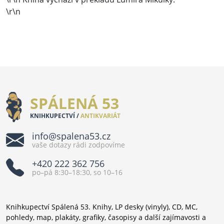
\r\n
SPÁLENÁ 53
KNIHKUPECTVÍ /
ANTIKVARIÁT
info@spalena53.cz
vaše dotazy rádi zodpovíme
+420 222 362 756
po–pá 8:30–18:30, so 10–16
Knihkupectví Spálená 53. Knihy, LP desky (vinyly), CD, MC,
pohledy, map, plakáty, grafiky, časopisy a další zajímavosti a