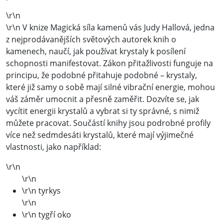
\r\n
\r\n V knize Magická síla kamenů vás Judy Hallová, jedna
z nejprodávanějších světových autorek knih o
kamenech, naučí, jak používat krystaly k posílení
schopnosti manifestovat. Zákon přitažlivosti funguje na
principu, že podobné přitahuje podobné – krystaly,
které již samy o sobě mají silné vibrační energie, mohou
váš záměr umocnit a přesně zaměřit. Dozvíte se, jak
vycítit energii krystalů a vybrat si ty správné, s nimiž
můžete pracovat. Součástí knihy jsou podrobné profily
více než sedmdesáti krystalů, které mají výjimečné
vlastnosti, jako například:
\r\n
\r\n
\r\n tyrkys
\r\n
\r\n tygří oko