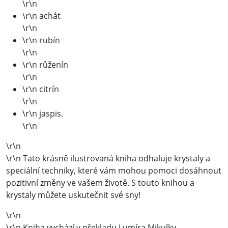
\r\n
\r\n achát
\r\n
\r\n rubín
\r\n
\r\n růženín
\r\n
\r\n citrín
\r\n
\r\n jaspis.
\r\n
\r\n
\r\n Tato krásně ilustrovaná kniha odhaluje krystaly a
speciální techniky, které vám mohou pomoci dosáhnout
pozitivní změny ve vašem životě. S touto knihou a
krystaly můžete uskutečnit své sny!
\r\n
\r\n Kniha vychází v překladu Lumíra Mikulky.