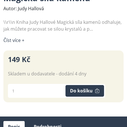
Autor: Judy Hallová
\\r\\n Kniha Judy Hallové Magická síla kamenů odhaluje,
jak můžete pracovat se silou krystalů a p...
Číst více +
149 Kč
Skladem u dodavatele - dodání 4 dny
Do košíku
Popis
Podrobnosti