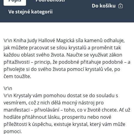
Do košíku
Ve stejné kategorii
\r\n Kniha Judy Hallové Magická síla kamenů odhaluje,
jak můžete pracovat se silou krystalů a proměnit tak
každou oblast svého života. Naučte se využívat zákon
přitažlivosti – princip, že podobné přitahuje podobné – a
přivolejte si do svého života pomocí krystalů vše, po
čem toužíte.
\r\n
\r\n Krystaly vám pomohou dostat se do souladu s
vesmírem, což z nich dělá mocný nástroj pro
manifestaci – přivolávání – toho, co v životě chcete. Ať už
hodláte přitáhnout lásku, prosperitu nebo nové
příležitosti k úspěchu, existuje krystal, který vám může
pomoci.