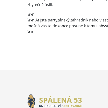
zbytečné úsilí.
\r\n
\r\n Ať jste partyzánský zahradník nebo vlast
možná vás to dokonce posune k tomu, abyste
\r\n
SPÁLENÁ 53
KNIHKUPECTVÍ /
ANTIKVARIÁT