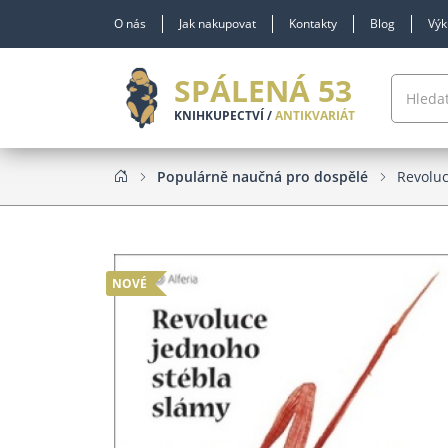
O nás
Jak nakupovat
Kontakty
Blog
Výk
SPÁLENÁ 53
KNIHKUPECTVÍ /
ANTIKVARIÁT
Populárně naučná pro dospělé
Revoluc
NOVÉ