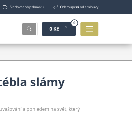
Sledovat objednávku
Odstoupení od smlouvy
0
0 Kč
tébla slámy
uvažování a pohledem na svět, který