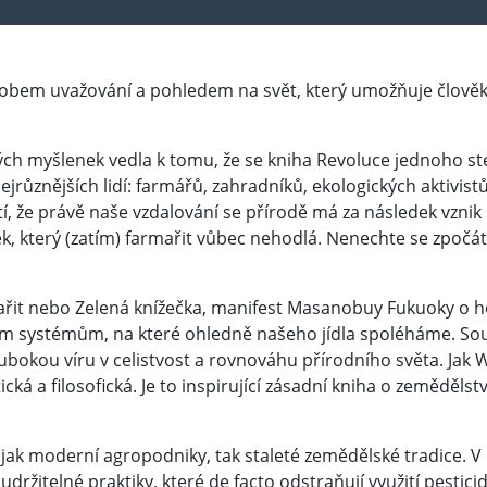
obem uvažování a pohledem na svět, který umožňuje člověku 
ých myšlenek vedla k tomu, že se kniha Revoluce jednoho st
ejrůznějších lidí: farmářů, zahradníků, ekologických aktivistů
ítí, že právě naše vzdalování se přírodě má za následek vzni
ěk, který (zatím) farmařit vůbec nehodlá. Nenechte se zpočátk
ařit nebo Zelená knížečka, manifest Masanobuy Fukuoky o ho
ním systémům, na které ohledně našeho jídla spoléháme. Sou
ubokou víru v celistvost a rovnováhu přírodního světa. Jak 
cká a filosofická. Je to inspirující zásadní kniha o zeměděls
 jak moderní agropodniky, tak staleté zemědělské tradice. V 
držitelné praktiky, které de facto odstraňují využití pesticid