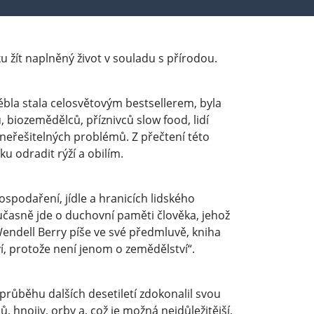
žít naplněný život v souladu s přírodou.
ébla stala celosvětovým bestsellerem, byla
, biozemědělců, příznivců slow food, lidí
k neřešitelných problémů. Z přečtení této
u odradit rýží a obilím.
spodaření, jídle a hranicích lidského
časně jde o duchovní paměti člověka, jehož
Wendell Berry píše ve své předmluvě, kniha
tví, protože není jenom o zemědělství“.
průběhu dalších desetiletí zdokonalil svou
ů, hnojiv, orby a, což je možná nejdůležitější,