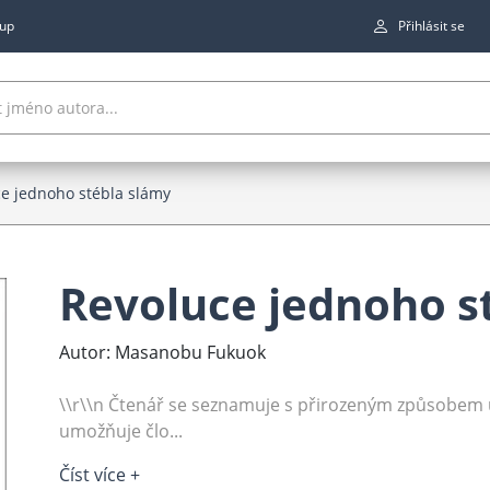
up
Přihlásit se
e jednoho stébla slámy
Revoluce jednoho s
Autor: Masanobu Fukuok
\\r\\n Čtenář se seznamuje s přirozeným způsobem 
umožňuje člo...
Číst více +