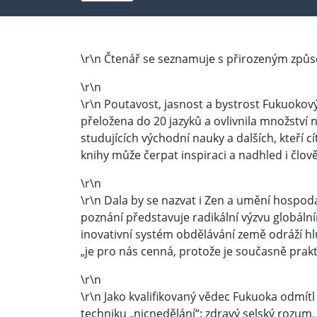
\r\n Čtenář se seznamuje s přirozeným způs
\r\n
\r\n Poutavost, jasnost a bystrost Fukuokov
přeložena do 20 jazyků a ovlivnila množství n
studujících východní nauky a dalších, kteří c
knihy může čerpat inspiraci a nadhled i člov
\r\n
\r\n Dala by se nazvat i Zen a umění hospod
poznání představuje radikální výzvu globál
inovativní systém obdělávání země odráží hl
„je pro nás cenná, protože je současně prakti
\r\n
\r\n Jako kvalifikovaný vědec Fukuoka odmítl
techniku „nicnedělání“: zdravý selský rozum, u