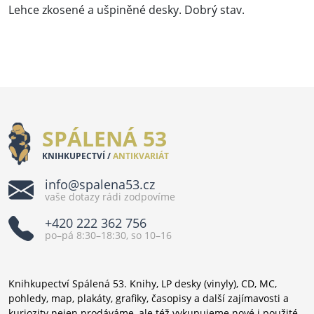
Lehce zkosené a ušpiněné desky. Dobrý stav.
SPÁLENÁ 53
KNIHKUPECTVÍ /
ANTIKVARIÁT
info@spalena53.cz
vaše dotazy rádi zodpovíme
+420 222 362 756
po–pá 8:30–18:30, so 10–16
Knihkupectví Spálená 53. Knihy, LP desky (vinyly), CD, MC,
pohledy, map, plakáty, grafiky, časopisy a další zajímavosti a
kuriozity nejen prodáváme, ale též vykupujeme nové i použité.