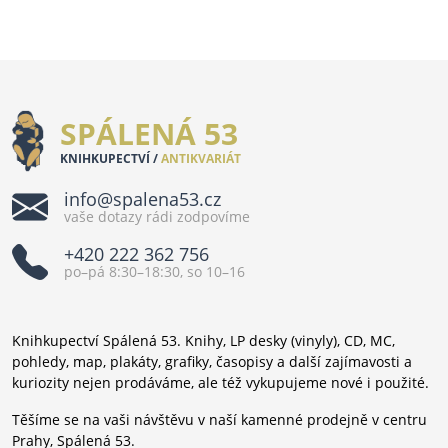
SPÁLENÁ 53
KNIHKUPECTVÍ /
ANTIKVARIÁT
info@spalena53.cz
vaše dotazy rádi zodpovíme
+420 222 362 756
po–pá 8:30–18:30, so 10–16
Knihkupectví Spálená 53. Knihy, LP desky (vinyly), CD, MC,
pohledy, map, plakáty, grafiky, časopisy a další zajímavosti a
kuriozity nejen prodáváme, ale též vykupujeme nové i použité.
Těšíme se na vaši návštěvu v naší kamenné prodejně v centru
Prahy, Spálená 53.