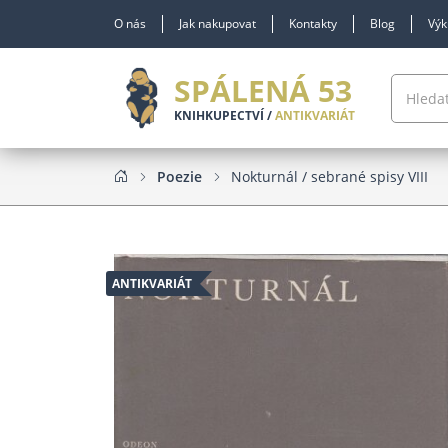
O nás
Jak nakupovat
Kontakty
Blog
Výk
SPÁLENÁ 53
KNIHKUPECTVÍ /
ANTIKVARIÁT
Poezie
Nokturnál / sebrané spisy VIII
ANTIKVARIÁT