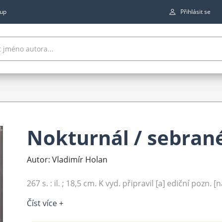
up
Přihlásit se
Nokturnál / sebrané 
Autor: Vladimír Holan
267 s. : il. ; 18,5 cm. K vyd. připravil [a] ediční pozn. [na
Číst více +