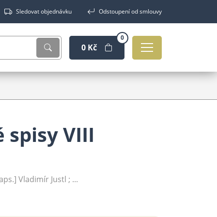
Sledovat objednávku
Odstoupení od smlouvy
0
0 Kč
spisy VIII
ps.] Vladimír Justl ; ...