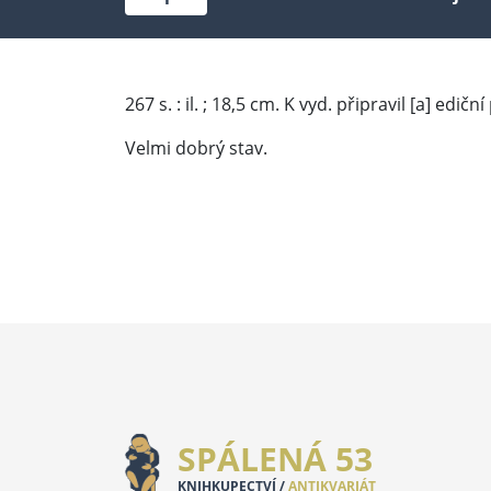
267 s. : il. ; 18,5 cm. K vyd. připravil [a] edič
Velmi dobrý stav.
SPÁLENÁ 53
KNIHKUPECTVÍ /
ANTIKVARIÁT