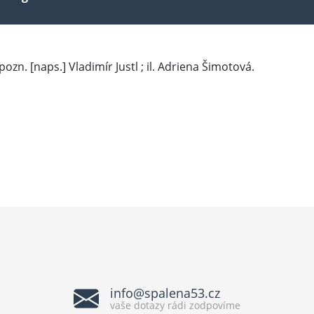
ní pozn. [naps.] Vladimír Justl ; il. Adriena Šimotová.
info@spalena53.cz
vaše dotazy rádi zodpovíme