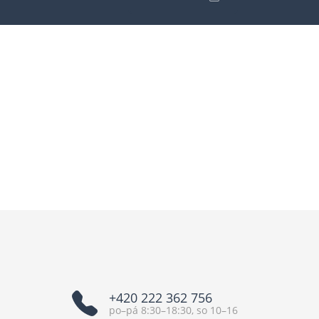
+420 222 362 756
po–pá 8:30–18:30, so 10–16