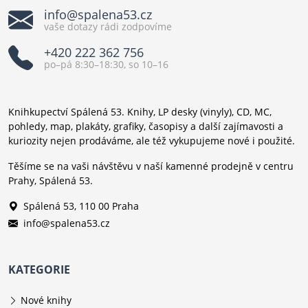
info@spalena53.cz
vaše dotazy rádi zodpovíme
+420 222 362 756
po–pá 8:30–18:30, so 10–16
Knihkupectví Spálená 53. Knihy, LP desky (vinyly), CD, MC,
pohledy, map, plakáty, grafiky, časopisy a další zajímavosti a
kuriozity nejen prodáváme, ale též vykupujeme nové i použité.
Těšíme se na vaši návštěvu v naší kamenné prodejně v centru
Prahy, Spálená 53.
Spálená 53, 110 00 Praha
info@spalena53.cz
KATEGORIE
Nové knihy