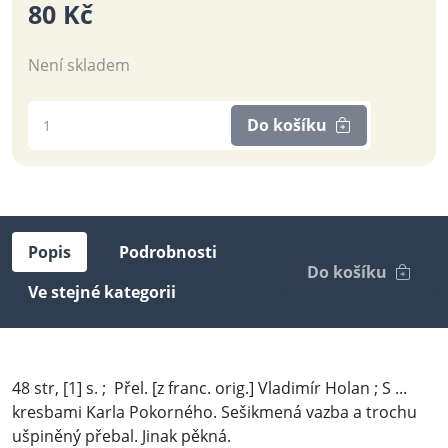
80 Kč
Není skladem
Do košíku
Popis
Podrobnosti
Do košíku
Ve stejné kategorii
48 str, [1] s. ; Přel. [z franc. orig.] Vladimír Holan ; S ...
kresbami Karla Pokorného. Sešikmená vazba a trochu
ušpiněný přebal. Jinak pěkná.