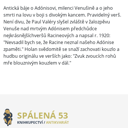
Antická báje o Adónisovi, milenci Venušině a o jeho
smrti na lovu v boji s divokým kancem. Pravidelný verš.
Není divu, že Paul Valéry slyšel zvláště v žalozpěvu
Venuše nad mrtvým Adónisem předchůdce
nejkrásnějšíchveršů Racineových a napsal r. 1920:
"Nevsadil bych se, že Racine neznal našeho Adónise
zpaměti." Holan svědomitě se snaží zachovati kouzlo a
hudbu originálu ve verších jako: "Zvuk zvoucích rohů
mře blouznivým kouzlem v dál."
SPÁLENÁ 53
KNIHKUPECTVÍ /
ANTIKVARIÁT