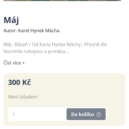
Máj
Autor: Karel Hynek Mácha
Máj : Báseň / Od Karla Hynka Máchy ; Přesně dle
fascimile rukopisu a prvn&ia...
Číst více +
300 Kč
Není skladem
Do košíku