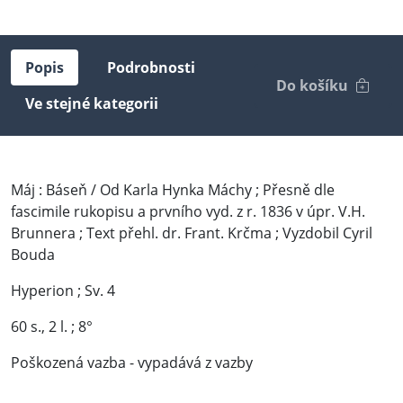
Popis
Podrobnosti
Do košíku
Ve stejné kategorii
Máj : Báseň / Od Karla Hynka Máchy ; Přesně dle
fascimile rukopisu a prvního vyd. z r. 1836 v úpr. V.H.
Brunnera ; Text přehl. dr. Frant. Krčma ; Vyzdobil Cyril
Bouda
Hyperion ; Sv. 4
60 s., 2 l. ; 8°
Poškozená vazba - vypadává z vazby