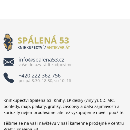
SPÁLENÁ 53
KNIHKUPECTVÍ /
ANTIKVARIÁT
info@spalena53.cz
vaše dotazy rádi zodpovíme
+420 222 362 756
po–pá 8:30–18:30, so 10–16
Knihkupectví Spálená 53. Knihy, LP desky (vinyly), CD, MC,
pohledy, map, plakáty, grafiky, časopisy a další zajímavosti a
kuriozity nejen prodáváme, ale též vykupujeme nové i použité.
Těšíme se na vaši návštěvu v naší kamenné prodejně v centru
Prahy, Spálená 53.