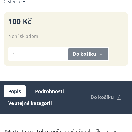
Číst více +
100 Kč
Není skladem
Do košíku
Popis
Podrobnosti
Do košíku
Ve stejné kategorii
256 str. 17 cm. Lehce poškozený přebal, pěkný stav.