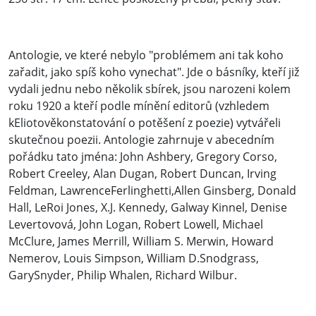
Antologie, ve které nebylo "problémem ani tak koho
zařadit, jako spíš koho vynechat". Jde o básníky, kteří již
vydali jednu nebo několik sbírek, jsou narozeni kolem
roku 1920 a kteří podle mínění editorů (vzhledem
kEliotověkonstatování o potěšení z poezie) vytvářeli
skutečnou poezii. Antologie zahrnuje v abecedním
pořádku tato jména: John Ashbery, Gregory Corso,
Robert Creeley, Alan Dugan, Robert Duncan, Irving
Feldman, LawrenceFerlinghetti,Allen Ginsberg, Donald
Hall, LeRoi Jones, X.J. Kennedy, Galway Kinnel, Denise
Levertovová, John Logan, Robert Lowell, Michael
McClure, James Merrill, William S. Merwin, Howard
Nemerov, Louis Simpson, William D.Snodgrass,
GarySnyder, Philip Whalen, Richard Wilbur.