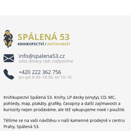
SPÁLENÁ 53
KNIHKUPECTVÍ /
ANTIKVARIÁT
info@spalena53.cz
vaše dotazy rádi zodpovíme
+420 222 362 756
po–pá 8:30–18:30, so 10–16
Knihkupectví Spálená 53. Knihy, LP desky (vinyly), CD, MC,
pohledy, map, plakáty, grafiky, časopisy a další zajímavosti a
kuriozity nejen prodáváme, ale též vykupujeme nové i použité.
Těšíme se na vaši návštěvu v naší kamenné prodejně v centru
Prahy, Spálená 53.