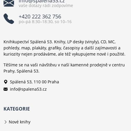
info@spalena53.cz
vaše dotazy rádi zodpovíme
+420 222 362 756
po–pá 8:30–18:30, so 10–16
Knihkupectví Spálená 53. Knihy, LP desky (vinyly), CD, MC,
pohledy, map, plakáty, grafiky, časopisy a další zajímavosti a
kuriozity nejen prodáváme, ale též vykupujeme nové i použité.
Těšíme se na vaši návštěvu v naší kamenné prodejně v centru
Prahy, Spálená 53.
Spálená 53, 110 00 Praha
info@spalena53.cz
KATEGORIE
Nové knihy