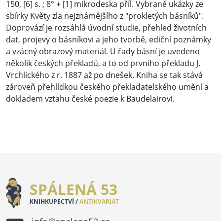
150, [6] s. ; 8° + [1] mikrodeska příl. Vybrané ukázky ze
sbírky Květy zla nejznámějšího z "prokletých básníků".
Doprovází je rozsáhlá úvodní studie, přehled životních
dat, projevy o básníkovi a jeho tvorbě, ediční poznámky
a vzácný obrazový materiál. U řady básní je uvedeno
několik českých překladů, a to od prvního překladu J.
Vrchlického z r. 1887 až po dnešek. Kniha se tak stává
zároveň přehlídkou českého překladatelského umění a
dokladem vztahu české poezie k Baudelairovi.
SPÁLENÁ 53
KNIHKUPECTVÍ /
ANTIKVARIÁT