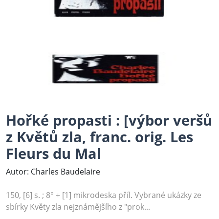
Hořké propasti : [výbor veršů
z Květů zla, franc. orig. Les
Fleurs du Mal
Autor: Charles Baudelaire
150, [6] s. ; 8° + [1] mikrodeska příl. Vybrané ukázky ze
sbírky Květy zla nejznámějšího z "prok...