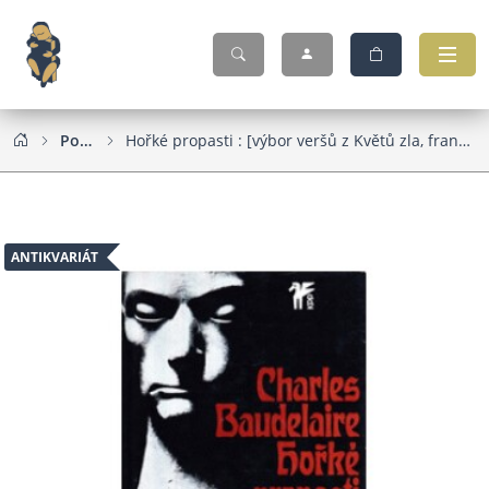
Poezie
Hořké propasti : [výbor veršů z Květů zla, franc. orig. Les Fleurs du Mal
ANTIKVARIÁT