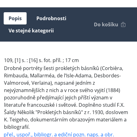
Popis
Podrobnosti
Do košíku
Ve stejné kategorii
109, [1] s. : [16] s. fot. příl. ; 17 cm
Drobné portréty šesti prokletých básníků (Corbièra,
Rimbauda, Mallarméa, de l’Isle-Adama, Desbordes-
Valmorové, Verlaina), napsané jedním z
nejvýznamnějších z nich a v roce svého vyjití (1884)
pozoruhodně předjímající jejich příští význam v
literatuře francouzské i světové. Doplněno studií F.X.
Šaldy Několik "Prokletých básníků" z r. 1930, doslovem
K. Teigeho, dokumentárním obrazovým materiálem a
bibliografií.
přel., uspoř., bibliogr. a ediční pozn. naps. a obr.