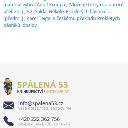
materiál vybral Adolf Kroupa ; [Vložené texty růz. autorů
přel. kol.] ; F.X. Šalda: Několik Prokletých básníků ...
[předml.] ; Karel Teige: K českému překladu Prokletých
básníků, doslov
SPÁLENÁ 53
KNIHKUPECTVÍ /
ANTIKVARIÁT
info@spalena53.cz
vaše dotazy rádi zodpovíme
+420 222 362 756
po–pá 8:30–18:30, so 10–16