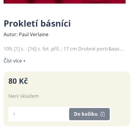
Prokletí básníci
Autor: Paul Verlaine
109, [1] s. : [16] s. fot. příl. ; 17 cm Drobné portr&eac...
Číst více +
80 Kč
Není skladem
Do košíku