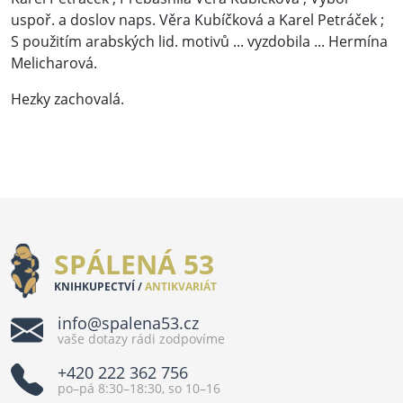
uspoř. a doslov naps. Věra Kubíčková a Karel Petráček ;
S použitím arabských lid. motivů ... vyzdobila ... Hermína
Melicharová.
Hezky zachovalá.
SPÁLENÁ 53
KNIHKUPECTVÍ /
ANTIKVARIÁT
info@spalena53.cz
vaše dotazy rádi zodpovíme
+420 222 362 756
po–pá 8:30–18:30, so 10–16