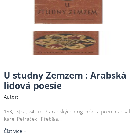
U studny Zemzem : Arabská
lidová poesie
Autor:
153, [3] s. ; 24 cm. Z arabských orig. přel. a pozn. napsal
Karel Petráček ; Přeb&a...
Číst více +