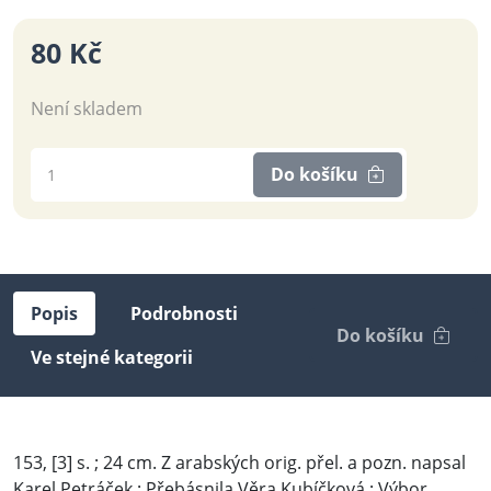
80 Kč
Není skladem
Do košíku
Popis
Podrobnosti
Do košíku
Ve stejné kategorii
153, [3] s. ; 24 cm. Z arabských orig. přel. a pozn. napsal
Karel Petráček ; Přebásnila Věra Kubíčková ; Výbor