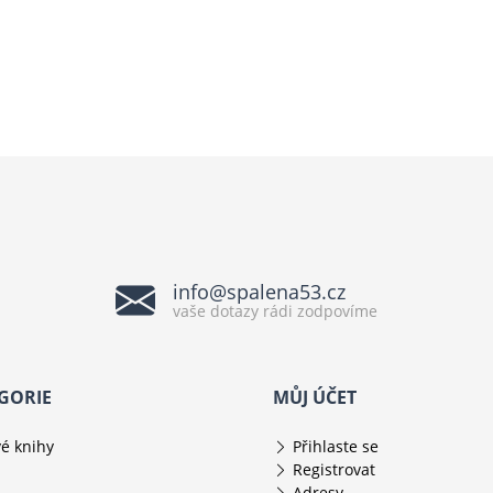
info@spalena53.cz
vaše dotazy rádi zodpovíme
GORIE
MŮJ ÚČET
é knihy
Přihlaste se
Registrovat
Adresy