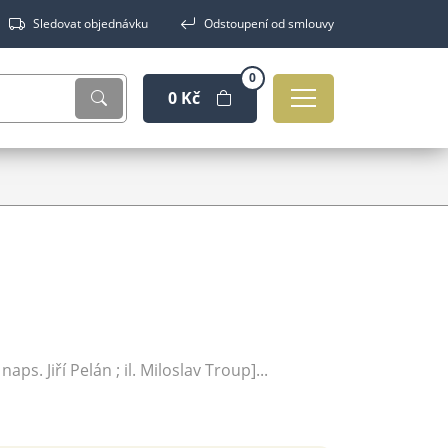
Sledovat objednávku
Odstoupení od smlouvy
0
0 Kč
naps. Jiří Pelán ; il. Miloslav Troup]...