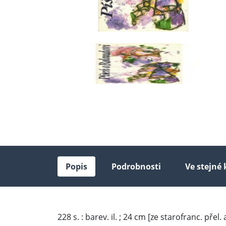
Popis
Podrobnosti
Ve stejné 
228 s. : barev. il. ; 24 cm [ze starofranc. přel.