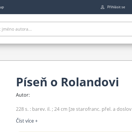
up
Přihlásit se
Píseň o Rolandovi
Autor:
228 s. : barev. il. ; 24 cm [ze starofranc. přel. a doslov 
Číst více +