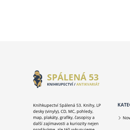
SPÁLENÁ 53
KNIHKUPECTVÍ /
ANTIKVARIÁT
KATE
Knihkupectví Spálená 53. Knihy, LP
desky (vinyly), CD, MC, pohledy,
map, plakáty, grafiky, časopisy a
Nov
další zajímavosti a kuriozity nejen
prodáváme, ale též vykupujeme