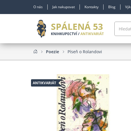
O nás
Jak nakupovat
Kontakty
Blog
Výk
SPÁLENÁ 53
KNIHKUPECTVÍ /
ANTIKVARIÁT
Poezie
Píseň o Rolandovi
ANTIKVARIÁT