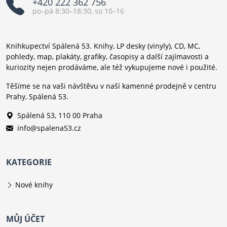
+420 222 362 756
po–pá 8:30–18:30, so 10–16
Knihkupectví Spálená 53. Knihy, LP desky (vinyly), CD, MC,
pohledy, map, plakáty, grafiky, časopisy a další zajímavosti a
kuriozity nejen prodáváme, ale též vykupujeme nové i použité.
Těšíme se na vaši návštěvu v naší kamenné prodejně v centru
Prahy, Spálená 53.
Spálená 53, 110 00 Praha
info@spalena53.cz
KATEGORIE
Nové knihy
MŮJ ÚČET