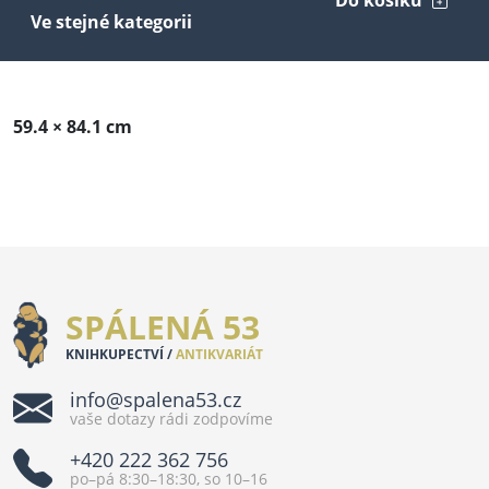
Do košíku
Ve stejné kategorii
59.4 × 84.1 cm
SPÁLENÁ 53
KNIHKUPECTVÍ /
ANTIKVARIÁT
info@spalena53.cz
vaše dotazy rádi zodpovíme
+420 222 362 756
po–pá 8:30–18:30, so 10–16