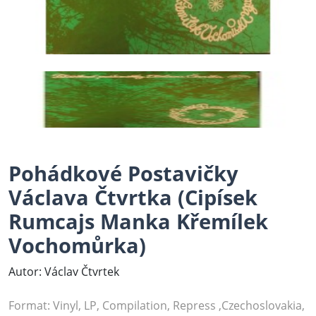
Pohádkové Postavičky
Václava Čtvrtka (Cipísek
Rumcajs Manka Křemílek
Vochomůrka)
Autor: Václav Čtvrtek
Format: Vinyl, LP, Compilation, Repress ,Czechoslovakia,