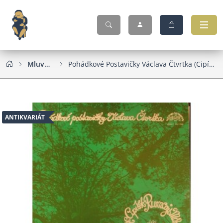
Mluvené slovo
Pohádkové Postavičky Václava Čtvrtka (Cipísek Rumcajs Manka Křemílek Vochomůrka)
ANTIKVARIÁT