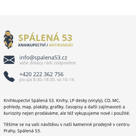
SPÁLENÁ 53
KNIHKUPECTVÍ /
ANTIKVARIÁT
info@spalena53.cz
vaše dotazy rádi zodpovíme
+420 222 362 756
po–pá 8:30–18:30, so 10–16
Knihkupectví Spálená 53. Knihy, LP desky (vinyly), CD, MC,
pohledy, map, plakáty, grafiky, časopisy a další zajímavosti a
kuriozity nejen prodáváme, ale též vykupujeme nové i použité.
Těšíme se na vaši návštěvu v naší kamenné prodejně v centru
Prahy, Spálená 53.