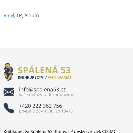
Vinyl
, LP, Album
SPÁLENÁ 53
KNIHKUPECTVÍ /
ANTIKVARIÁT
info@spalena53.cz
vaše dotazy rádi zodpovíme
+420 222 362 756
po–pá 8:30–18:30, so 10–16
Knihkupectví Spálená 53. Knihy, LP desky (vinyly), CD, MC,