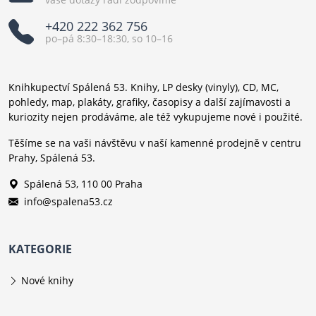
+420 222 362 756
po–pá 8:30–18:30, so 10–16
Knihkupectví Spálená 53. Knihy, LP desky (vinyly), CD, MC,
pohledy, map, plakáty, grafiky, časopisy a další zajímavosti a
kuriozity nejen prodáváme, ale též vykupujeme nové i použité.
Těšíme se na vaši návštěvu v naší kamenné prodejně v centru
Prahy, Spálená 53.
Spálená 53, 110 00 Praha
info@spalena53.cz
KATEGORIE
Nové knihy