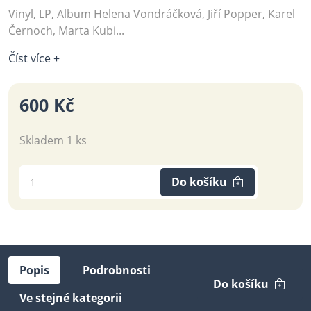
Vinyl, LP, Album Helena Vondráčková, Jiří Popper, Karel
Černoch, Marta Kubi...
Číst více +
600 Kč
Skladem 1 ks
Do košíku
Popis
Podrobnosti
Do košíku
Ve stejné kategorii