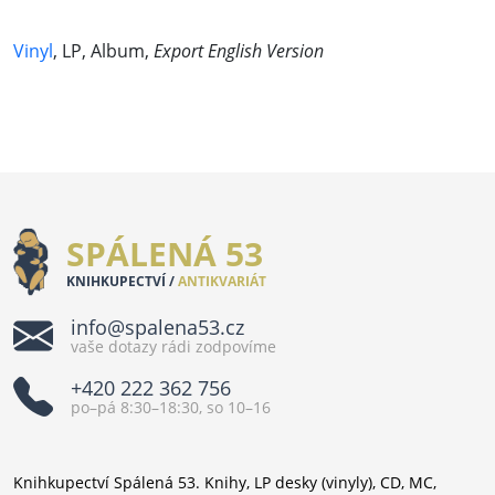
Vinyl
, LP, Album,
Export English Version
SPÁLENÁ 53
KNIHKUPECTVÍ /
ANTIKVARIÁT
info@spalena53.cz
vaše dotazy rádi zodpovíme
+420 222 362 756
po–pá 8:30–18:30, so 10–16
Knihkupectví Spálená 53. Knihy, LP desky (vinyly), CD, MC,