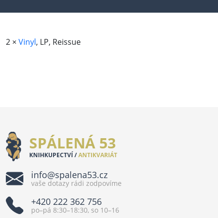
2 ×
Vinyl
, LP, Reissue
SPÁLENÁ 53
KNIHKUPECTVÍ /
ANTIKVARIÁT
info@spalena53.cz
vaše dotazy rádi zodpovíme
+420 222 362 756
po–pá 8:30–18:30, so 10–16