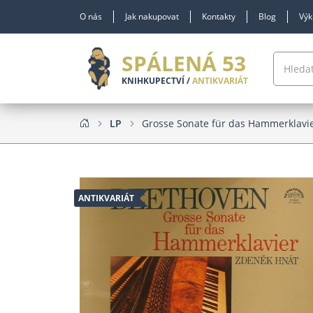
O nás
Jak nakupovat
Kontakty
Blog
Výk
SPÁLENÁ 53
KNIHKUPECTVÍ /
ANTIKVARIÁT
LP
Grosse Sonate für das Hammerklavi
ANTIKVARIÁT