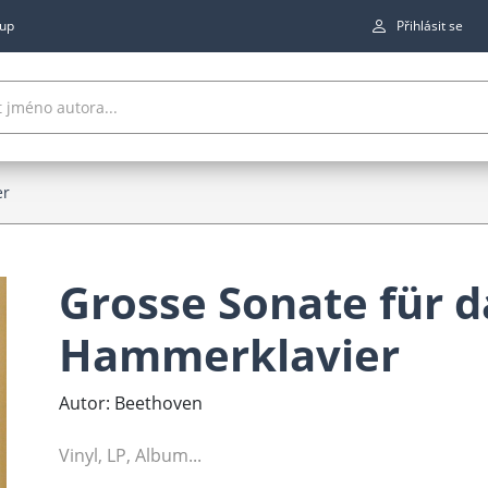
up
Přihlásit se
er
Grosse Sonate für d
Hammerklavier
Autor: Beethoven
Vinyl, LP, Album...