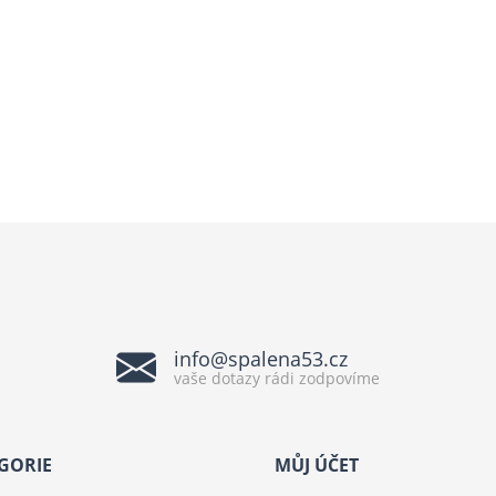
info@spalena53.cz
vaše dotazy rádi zodpovíme
GORIE
MŮJ ÚČET