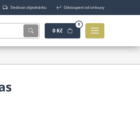
Sledovat objednávku
Odstoupení od smlouvy
0
0 Kč
as