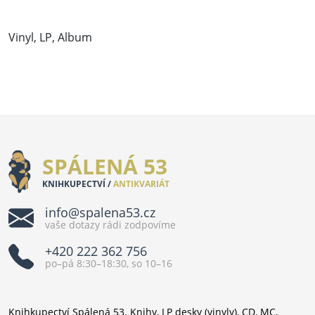
Vinyl, LP, Album
SPÁLENÁ 53
KNIHKUPECTVÍ /
ANTIKVARIÁT
info@spalena53.cz
vaše dotazy rádi zodpovíme
+420 222 362 756
po–pá 8:30–18:30, so 10–16
Knihkupectví Spálená 53. Knihy, LP desky (vinyly), CD, MC,